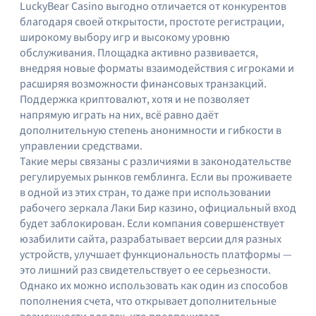
LuckyBear Casino выгодно отличается от конкурентов
благодаря своей открытости, простоте регистрации,
широкому выбору игр и высокому уровню
обслуживания. Площадка активно развивается,
внедряя новые форматы взаимодействия с игроками и
расширяя возможности финансовых транзакций.
Поддержка криптовалют, хотя и не позволяет
напрямую играть на них, всё равно даёт
дополнительную степень анонимности и гибкости в
управлении средствами.
Такие меры связаны с различиями в законодательстве
регулируемых рынков гемблинга. Если вы проживаете
в одной из этих стран, то даже при использовании
рабочего зеркала Лаки Бир казино, официальный вход
будет заблокирован. Если компания совершенствует
юзабилити сайта, разрабатывает версии для разных
устройств, улучшает функциональность платформы —
это лишний раз свидетельствует о ее серьезности.
Однако их можно использовать как один из способов
пополнения счета, что открывает дополнительные