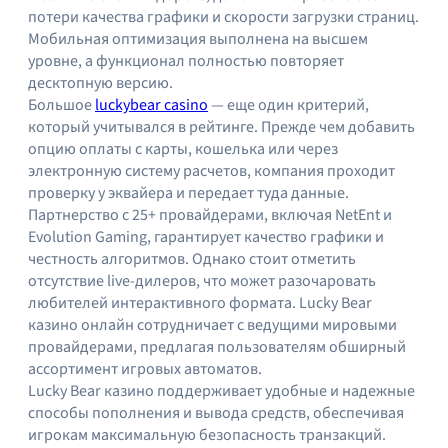
потери качества графики и скорости загрузки страниц.
Мобильная оптимизация выполнена на высшем
уровне, а функционал полностью повторяет
десктопную версию.
Большое
luckybear casino
— еще один критерий,
который учитывался в рейтинге. Прежде чем добавить
опцию оплаты с карты, кошелька или через
электронную систему расчетов, компания проходит
проверку у эквайера и передает туда данные.
Партнерство с 25+ провайдерами, включая NetEnt и
Evolution Gaming, гарантирует качество графики и
честность алгоритмов. Однако стоит отметить
отсутствие live-дилеров, что может разочаровать
любителей интерактивного формата. Lucky Bear
казино онлайн сотрудничает с ведущими мировыми
провайдерами, предлагая пользователям обширный
ассортимент игровых автоматов.
Lucky Bear казино поддерживает удобные и надежные
способы пополнения и вывода средств, обеспечивая
игрокам максимальную безопасность транзакций.