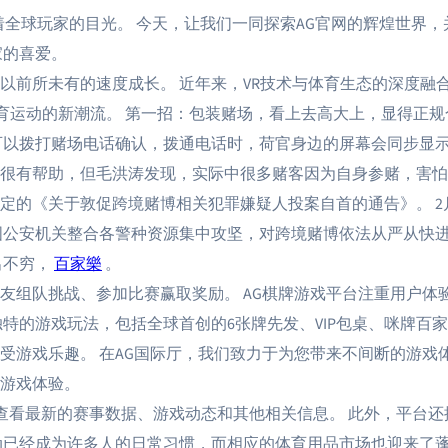
全球玩家的目光。 今天，让我们一同探索AG官网的辉煌世界，
家的喜爱。
前所未有的速度成长。 近年来，VR技术与体育生态的深度融合
领体育运动的新潮流。 第一招：包装赌场，看上去高大上，显得正
可以拨打赌场电话确认，拨通电话时，荷官身边的屏幕会同步显
很有帮助，但毛洪涛发现，实际中很多赌客因为自身参赌，害怕获
定的《关于敦促跨境赌博相关犯罪嫌疑人投案自首的通告》。 2
全国公安机关整合各警种资源集中攻坚，对跨境赌博依法从严从快进
出不穷，
百家樂
。
友组队挑战、参加比赛赢取奖励。 AG棋牌游戏平台注重用户体
特的游戏玩法，包括全球首创的6张牌先发、VIP包桌、咪牌百
游戏乐趣。 在AG国际厅，我们致力于为您带来不间断的游戏体
游戏体验。
PP查看最新的赛事数据、游戏动态和其他相关信息。 此外，平
动已经成为许多人的日常习惯，而相应的体育用品市场也迎来了