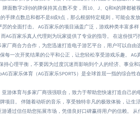
 牌面数字2到9的牌保持其点数不变，而10、J、Q和K的牌都被
家的手牌点数总和都不是8或9点，那么根据特定规则，可能会发
严厉的全面打击。 AG百家乐的项目涵盖广泛，游戏种类丰富多
而AG百家乐真人代理则为玩家提供了专业的指导。 在这份技巧
与多家厂商合力合作，为您迅速打造电子游艺平台，用户可以自由
保每一次开奖结果的公平和公正，让您轻松享受游戏乐趣。 AG
的保持心理平衡，不要因为过度沉迷而影响到个人的经济、事业和
ioAG百家乐体育（AG百家乐SPORTS）是全球首屈一指的综
商，亚游体育与多家厂商强强联合，致力于帮助您快速打造自己的
牌项目。 伴随着动听的音乐，享受独特非凡的极致体验，让生活
亚游通过信任助您拓展市场，凭借良好口碑赢得用户的信赖。 从传统