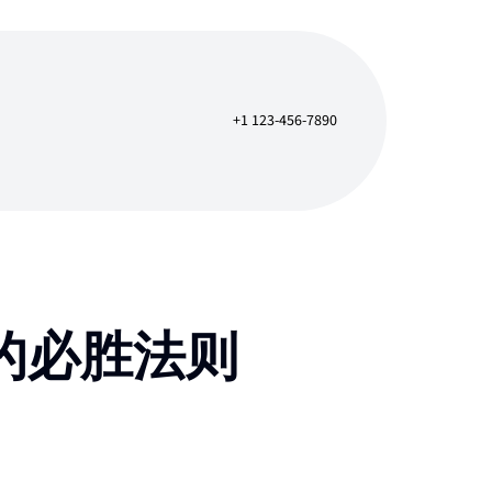
+1 123-456-7890
的必胜法则