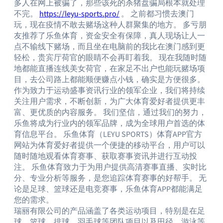
多人在网上被骗了，那些该死的杀猪盘骗局根本就处理
不完。
https://leyu-sports.pro/
。 之前都习惯去澳门
玩，现在疫情不敢去赌场这种人群聚集的地方。 多亏朋
友推荐了乐鱼体育，资金安全有保障，真人现场让人一
点不输线下赌场，而且坐在电脑前的我比在澳门感到更
轻松，贵宾厅荷官的眼睛不会再盯着我。 现在我随时随
地都能直播连线美女荷官，在家足不出户也能玩赌场项
目，去公司路上都能顺便赚点小钱，确实是方便很多。
作为致力于运动盛事资讯行业的领军企业，我们将持续
关注用户需求，不断创新，为广大体育爱好者提供更丰
富、更优质的内容服务。 我们坚信，通过我们的努力，
乐鱼将成为行业内的领军品牌，成为全球用户首选的体
育信息平台。 乐鱼体育（LEYU SPORTS）体育APP官方
网站为体育爱好者提供一个便捷的移动平台，用户可以
随时随地观看体育赛事、获取赛事资讯并进行互动投
注。 乐鱼体育致力于为用户提供高清赛事直播、实时比
分、专业分析等服务，是您追踪体育赛事的好帮手。 无
论是足球、篮球还是电竞赛事，乐鱼体育APP都能满足
您的需求。
瑞丽有限公司的产品涵盖了各类运动项目，特别是在足
球、篮球、排球、羽毛球等团队项目以及田径、游泳等