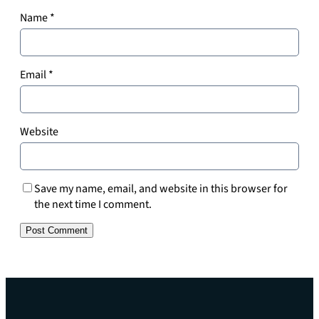
Name
*
Email
*
Website
Save my name, email, and website in this browser for
the next time I comment.