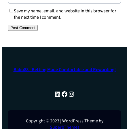
Save my name, email, and website in this browser for
the next time I comment.
Babu88– Betting Made Comfortable and Rewarding!
LinkedIn
Facebook
Instagram
Copyright © 2023 | WordPress Theme by
SuperbThemes