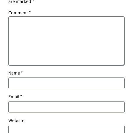
are marked
*
Comment
*
Name
*
Email
*
Website