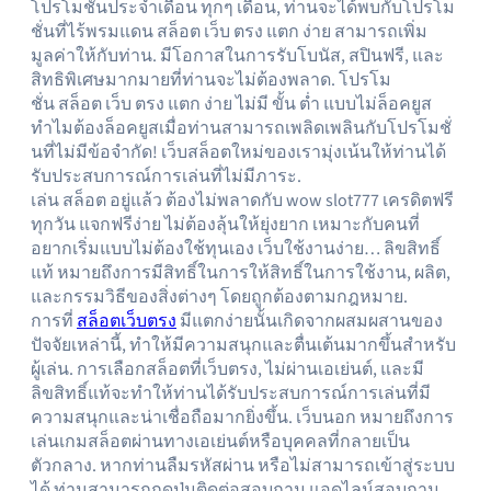
โปรโมชั่นประจำเดือน ทุกๆ เดือน, ท่านจะได้พบกับโปรโม
ชั่นที่ไร้พรมแดน สล็อต เว็บ ตรง แตก ง่าย สามารถเพิ่ม
มูลค่าให้กับท่าน. มีโอกาสในการรับโบนัส, สปินฟรี, และ
สิทธิพิเศษมากมายที่ท่านจะไม่ต้องพลาด. โปรโม
ชั่น สล็อต เว็บ ตรง แตก ง่าย ไม่มี ขั้น ต่ำ แบบไม่ล็อคยูส
ทำไมต้องล็อคยูสเมื่อท่านสามารถเพลิดเพลินกับโปรโมชั่
นที่ไม่มีข้อจำกัด! เว็บสล็อตใหม่ของเรามุ่งเน้นให้ท่านได้
รับประสบการณ์การเล่นที่ไม่มีภาระ.
เล่น สล็อต อยู่แล้ว ต้องไม่พลาดกับ wow slot777 เครดิตฟรี
ทุกวัน แจกฟรีง่าย ไม่ต้องลุ้นให้ยุ่งยาก เหมาะกับคนที่
อยากเริ่มแบบไม่ต้องใช้ทุนเอง เว็บใช้งานง่าย… ลิขสิทธิ์
แท้ หมายถึงการมีสิทธิ์ในการให้สิทธิ์ในการใช้งาน, ผลิต,
และกรรมวิธีของสิ่งต่างๆ โดยถูกต้องตามกฎหมาย.
การที่
สล็อตเว็บตรง
มีแตกง่ายนั้นเกิดจากผสมผสานของ
ปัจจัยเหล่านี้, ทำให้มีความสนุกและตื่นเต้นมากขึ้นสำหรับ
ผู้เล่น. การเลือกสล็อตที่เว็บตรง, ไม่ผ่านเอเย่นต์, และมี
ลิขสิทธิ์แท้จะทำให้ท่านได้รับประสบการณ์การเล่นที่มี
ความสนุกและน่าเชื่อถือมากยิ่งขึ้น. เว็บนอก หมายถึงการ
เล่นเกมสล็อตผ่านทางเอเย่นต์หรือบุคคลที่กลายเป็น
ตัวกลาง. หากท่านลืมรหัสผ่าน หรือไม่สามารถเข้าสู่ระบบ
ได้ ท่านสามารถกดปุ่มติดต่อสอบถาม แอดไลน์สอบถาม