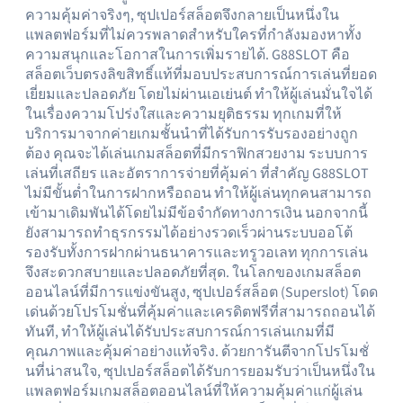
ความคุ้มค่าจริงๆ, ซุปเปอร์สล็อตจึงกลายเป็นหนึ่งใน
แพลตฟอร์มที่ไม่ควรพลาดสำหรับใครที่กำลังมองหาทั้ง
ความสนุกและโอกาสในการเพิ่มรายได้. G88SLOT คือ
สล็อตเว็บตรงลิขสิทธิ์แท้ที่มอบประสบการณ์การเล่นที่ยอด
เยี่ยมและปลอดภัย โดยไม่ผ่านเอเย่นต์ ทำให้ผู้เล่นมั่นใจได้
ในเรื่องความโปร่งใสและความยุติธรรม ทุกเกมที่ให้
บริการมาจากค่ายเกมชั้นนำที่ได้รับการรับรองอย่างถูก
ต้อง คุณจะได้เล่นเกมสล็อตที่มีกราฟิกสวยงาม ระบบการ
เล่นที่เสถียร และอัตราการจ่ายที่คุ้มค่า ที่สำคัญ G88SLOT
ไม่มีขั้นต่ำในการฝากหรือถอน ทำให้ผู้เล่นทุกคนสามารถ
เข้ามาเดิมพันได้โดยไม่มีข้อจำกัดทางการเงิน นอกจากนี้
ยังสามารถทำธุรกรรมได้อย่างรวดเร็วผ่านระบบออโต้
รองรับทั้งการฝากผ่านธนาคารและทรูวอเลท ทุกการเล่น
จึงสะดวกสบายและปลอดภัยที่สุด. ในโลกของเกมสล็อต
ออนไลน์ที่มีการแข่งขันสูง, ซุปเปอร์สล็อต (Superslot) โดด
เด่นด้วยโปรโมชั่นที่คุ้มค่าและเครดิตฟรีที่สามารถถอนได้
ทันที, ทำให้ผู้เล่นได้รับประสบการณ์การเล่นเกมที่มี
คุณภาพและคุ้มค่าอย่างแท้จริง. ด้วยการันตีจากโปรโมชั่
นที่น่าสนใจ, ซุปเปอร์สล็อตได้รับการยอมรับว่าเป็นหนึ่งใน
แพลตฟอร์มเกมสล็อตออนไลน์ที่ให้ความคุ้มค่าแก่ผู้เล่น