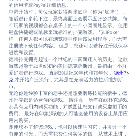
的信用卡或PayPal详细信息。
每局开始时，每位玩家获得两张底牌（称为”底牌”），
随后进行多轮下注，最终桌面上会展示五张公共牌。 每
个玩家的视频都会在桌子上的一个小圆圈处显示。 使用
键盘快捷键或鼠标来玩标准的扑克游戏。 与LiPoker一
样，任何人都可以在浏览器中使用该应用程序，而无需
注册或下载任何内容。 但是，您还可以选择注册以保存
进度和设置。
德州扑克拥有超过一个世纪的丰富而迷人的历史。 这款
游戏起源于20世纪初的美国德克萨斯州，最初由一小群
爱好者进行游戏。 直到20世纪60年代和70年代，
德州扑
克
才开始广泛流行，尤其是在充满活力的拉斯维加斯
市。
无论你是经验丰富的老手还是想要磨炼技能的新手，德
州扑克都是适合你的游戏。 请注意，所有在线扑克游戏
都具有应用内购买功能，并试图让您支付购买虚拟币的
费用。 最好在印象深刻的人可能会使用的设备上禁用应
用内购买。
即使您不了解该游戏，也可以快速学习它，并度过一个
有趣的时光，而无需花费任何实际的钱。 从技术上讲，