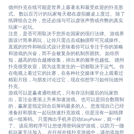
德州扑克在线可能是世界上最著名和最受欢迎的扑克形
式。 数以百万计的玩家每天都在虚拟赌桌上度过。 除了
纸牌组合之外，您还必须与可以虚张声势或作弊的真实
玩家一起玩。
注意，是否可用取决于您所在国家的现行法律。 游戏界
面设计简单易玩，让你只需点击或触摸即可完成操作。
直观的控件和响应式设计意味着你可以专注于你的策略
和游戏的兴奋，而不会被复杂的机制所困扰。 如你所
知，越高的组合越难收集，掉出来的频率也越低。 德州
扑克很受欢迎，因为这里发生的一切都取决于运气。 你
在电视上看过它的比赛，在各种社交媒体平台上观看过
精彩片段，与朋友讨论过它，现在你想学习如何玩德州
扑克。
游戏可以是赢者通吃模式，只有存活到最后的玩家胜
出，盲注会逐渐上升来加速游戏。 也可以是回合数限制
的，赢家是指定回合后筹码最多的人。 您发现自己已经
准备好和朋友一起玩快速扑克游戏，但是没有一副纸牌
或一组筹码。 只需掏出手机并启动EasyPoker，就一样
了。 该应用程序可让您使用密码保护游戏，以防万一随
机玩家无法加入。 在任何在线扑克游戏中，请勿添加您